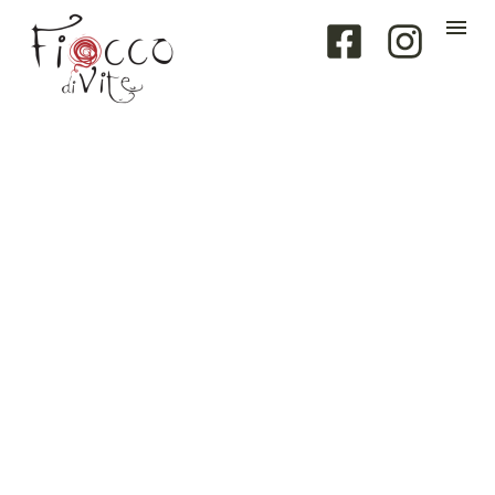
emotions
DRESSED ONLY IN
SPARKLING AND
WITHOUT A LABEL
THE WINE THAT
LETS THE HEART
SPEAK
ACQUISTA ORA