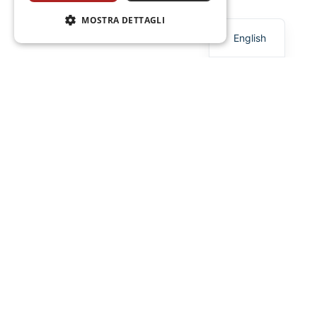
Italian
MOSTRA DETTAGLI
English
OUR QUALITY
DOESN'T NEED
LABELS
Fiocco di Vite
of italian
is the line
doc and docg semi-sparkling
wines
signed by Casa Toso. Every
wine comes from the best grapes,
no label to hide it, because the true
essence needs no disguise. Our